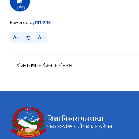
riri
one
Powered by
A
A
योजना तथा कार्यक्रम कार्यान्वयन
शिक्षा विकास महाशाखा
पोखरा-०१, भिमकाली पाटन, बगर, नेपाल