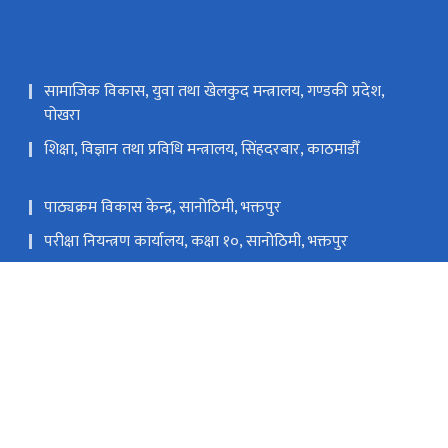
सामाजिक विकास, युवा तथा खेलकुद मन्त्रालय, गण्डकी प्रदेश,
पोखरा
शिक्षा, विज्ञान तथा प्रविधि मन्त्रालय, सिंहदरबार, काठमाडौँ
पाठ्यक्रम विकास केन्द्र, सानोठिमी, भक्तपुर
परीक्षा नियन्त्रण कार्यालय, कक्षा १०, सानोठिमी, भक्तपुर
एकीकृत कार्यालय व्यवस्थापन प्रणाली
एकीकृत कार्यालय व्यवस्थापन प्रणाली
i@gmail.com, edd@gandaki.gov.np
०६१-५५०४६२
टोल फ्री नं.
-1