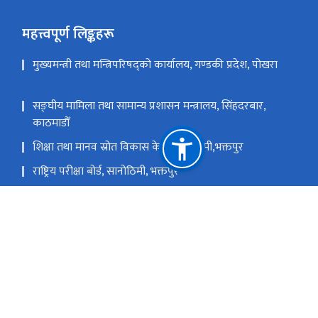
महत्त्वपूर्ण लिङ्कहरू
मुख्यमन्त्री तथा मन्त्रिपरिषद्को कार्यालय, गण्डकी प्रदेश, पोखरा
सङ्‍घीय मामिला तथा सामान्य प्रशासन मन्त्रालय, सिंहदरबार,
काठमाडौँ
शिक्षा तथा मानव स्रोत विकास केन्द्र सानोठिमी,भक्तपुर
राष्ट्रिय परीक्षा बोर्ड, सानोठिमी, भक्तपुर
ई-हाजिरी
वृत्ति मार्गनिर्देशन
राष्ट्रिय प्राकृतिक स्रोत तथा वित्त आयोग
खरा-०१, भिमकाली पाटन, बगर, नेपाल
edd.gandaki@gmail.com, redkask