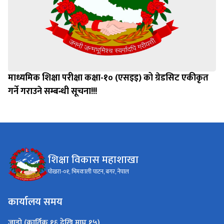
माध्यमिक शिक्षा परीक्षा कक्षा-१० (एसइइ) को ग्रेडसिट एकीकृत
गर्ने गराउने सम्बन्धी सूचना!!!
शिक्षा विकास महाशाखा
पोखरा-०१, भिमकाली पाटन, बगर, नेपाल
कार्यालय समय
जाडो (कार्तिक १६ देखि माघ १५)