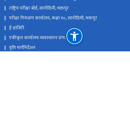
राष्ट्रिय परीक्षा बोर्ड, सानोठिमी, भक्तपुर
परीक्षा नियन्त्रण कार्यालय, कक्षा १०, सानोठिमी, भक्तपुर
ई-हाजिरी
एकीकृत कार्यालय व्यवस्थापन प्रणाली
वृत्ति मार्गनिर्देशन
एकीकृत कार्यालय व्यवस्थापन प्रणाली
राष्ट्रिय प्राकृतिक स्रोत तथा वित्त आयोग
पोखरा-०१, भिमकाली पाटन, बगर, नेपाल
edd.gandaki@gmail.com, redkaski@gmail.com,
edd@gandaki.gov.np
०६१-५५०४६२
टोल फ्री नं.
-1