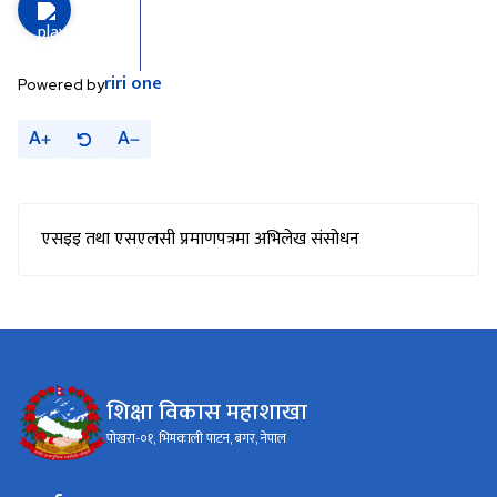
riri
one
Powered by
A
A
एसइइ तथा एसएलसी प्रमाणपत्रमा अभिलेख संसोधन
शिक्षा विकास महाशाखा
पोखरा-०१, भिमकाली पाटन, बगर, नेपाल