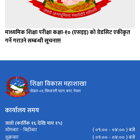
माध्यमिक शिक्षा परीक्षा कक्षा-१० (एसइइ) को ग्रेडसिट एकीकृत
गर्ने गराउने सम्बन्धी सूचना!!!
शिक्षा विकास महाशाखा
पोखरा-०१, भिमकाली पाटन, बगर, नेपाल
कार्यालय समय
जाडो (कार्तिक १६ देखि माघ १५)
( ०९:०० - ०४:०० ) बजे
सोमबार - बिहीबार
( ०९:०० - ०४:०० ) बजे
शुक्रबार