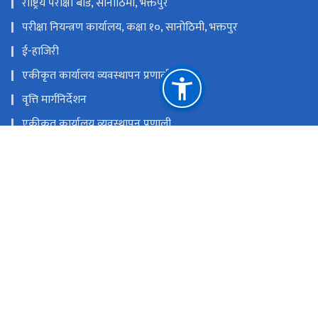
राष्ट्रिय परीक्षा बोर्ड, सानोठिमी, भक्तपुर
परीक्षा नियन्त्रण कार्यालय, कक्षा १०, सानोठिमी, भक्तपुर
ई-हाजिरी
एकीकृत कार्यालय व्यवस्थापन प्रणाली
वृत्ति मार्गनिर्देशन
एकीकृत कार्यालय व्यवस्थापन प्रणाली
राष्ट्रिय प्राकृतिक स्रोत तथा वित्त आयोग
पोखरा-०१, भिमकाली पाटन, बगर, नेपाल
edd.gandaki@gmail.com, redkaski@gmail.com,
edd@gandaki.gov.np
०६१-५५०४६२
टोल फ्री नं.
-1