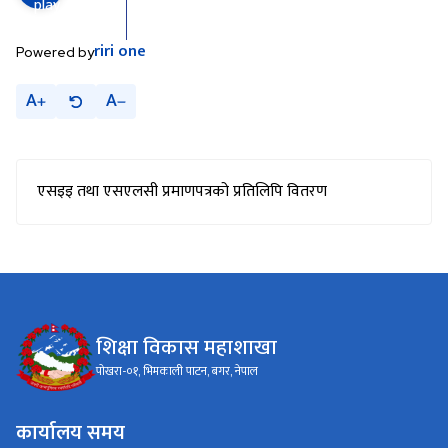
riri
one
Powered by
A
A
एसइइ तथा एसएलसी प्रमाणपत्रको प्रतिलिपि वितरण
शिक्षा विकास महाशाखा
पोखरा-०१, भिमकाली पाटन, बगर, नेपाल
कार्यालय समय